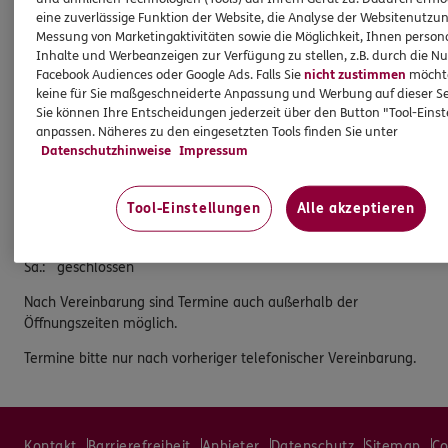
52223 Stolberg (Rhld.)
eine zuverlässige Funktion der Website, die Analyse der Websitenutzun
Messung von Marketingaktivitäten sowie die Möglichkeit, Ihnen persona
Tel:
02402/903040
Inhalte und Werbeanzeigen zur Verfügung zu stellen, z.B. durch die N
Facebook Audiences oder Google Ads. Falls Sie
nicht zustimmen
möchten
Fax:
02402/9030423
keine für Sie maßgeschneiderte Anpassung und Werbung auf dieser Se
Öffnungszeiten
Sie können Ihre Entscheidungen jederzeit über den Button "Tool-Eins
anpassen. Näheres zu den eingesetzten Tools finden Sie unter
Datenschutzhinweise
Impressum
Mo.
:
09:00 - 12:00
Di.
:
09:00 - 12:00
Mi.
:
09:00 - 12:00
Tool-Einstellungen
Alle akzeptieren
Do.
:
09:00 - 12:00
Fr.
:
09:00 - 12:00
Sa.
:
geschlossen
Nach Vereinbarung sind Termine auch außerhalb der
Öffnungszeiten möglich.
Termine bitte nur nach vorheriger telefonischer Vereinbarung.
Kontakt
Barrierefreiheit
Anbieter
Datenschutz
Sitemap
Co