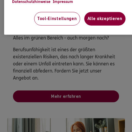
Datenschutzhinweise
Impressum
Tool-Einstellungen
Alle akzeptieren
Berufsunfähigkeitsversicherung
Alles im grünen Bereich - auch morgen noch?
Berufsunfähigkeit ist eines der größten
existenziellen Risiken, das nach langer Krankheit
oder einem Unfall eintreten kann. Sie können es
finanziell abfedern. Fordern Sie jetzt unser
Angebot an.
Mehr erfahren