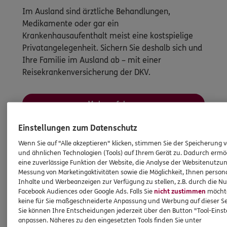
Im Ausland sind ärztliche Behandlungen,
Medikamente oder gar ein
Krankenhausaufenthalt meist eine kostspielige
Privatangelegenheit. Sichern Sie deshalb sich und
Ihre Familie im Ausland ab – mit einer
Reisekrankenversicherung der DKV.
Mehr erfahren
Einstellungen zum Datenschutz
Wenn Sie auf "Alle akzeptieren" klicken, stimmen Sie der Speicherung 
und ähnlichen Technologien (Tools) auf Ihrem Gerät zu. Dadurch ermö
eine zuverlässige Funktion der Website, die Analyse der Websitenutzun
Messung von Marketingaktivitäten sowie die Möglichkeit, Ihnen persona
Inhalte und Werbeanzeigen zur Verfügung zu stellen, z.B. durch die N
Facebook Audiences oder Google Ads. Falls Sie
nicht zustimmen
möchten
keine für Sie maßgeschneiderte Anpassung und Werbung auf dieser Se
Sie können Ihre Entscheidungen jederzeit über den Button "Tool-Eins
anpassen. Näheres zu den eingesetzten Tools finden Sie unter