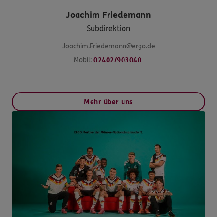
Joachim
Friedemann
Subdirektion
Joachim.Friedemann@ergo.de
Mobil:
02402/903040
Mehr über uns