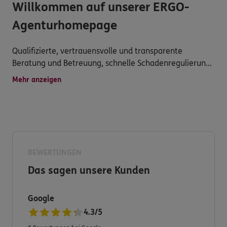
Willkommen auf unserer ERGO-
Agenturhomepage
Qualifizierte, vertrauensvolle und transparente
Beratung und Betreuung, schnelle Schadenregulierung
und umfassender Service werden hier groß
Mehr anzeigen
geschrieben.
Deshalb entwickeln wir unser Angebot für Sie immer
weiter.
BEWERTUNGEN
Qualifizierte Mitarbeiter, langjährige Berufserfahrung
Das sagen unsere Kunden
und spezifische Marktkennisse verschaffen uns so ein
erstklassiges Fachwissen auf dem Sektor Gewerbe und
Industrie. Wir sind eine feste Größe im Privatkunden-
Google
Bereich.
4.3
/
5